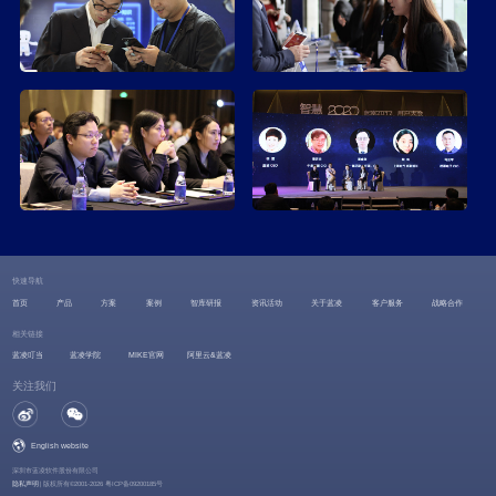
快速导航
首页
产品
方案
案例
智库研报
资讯活动
关于蓝凌
客户服务
战略合作
相关链接
蓝凌叮当
蓝凌学院
MIKE官网
阿里云&蓝凌
关注我们
English website
深圳市蓝凌软件股份有限公司
隐私声明
|
版权所有©2001-2026 粤ICP备09200185号