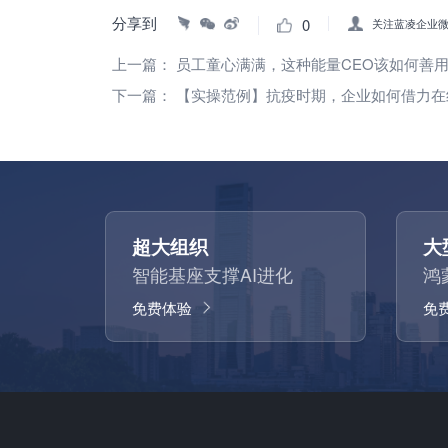
分享到
0
关注蓝凌企业
上一篇：
员工童心满满，这种能量CEO该如何善
下一篇：
【实操范例】抗疫时期，企业如何借力在线
超大组织
大
智能基座支撑AI进化
鸿
免费体验
免