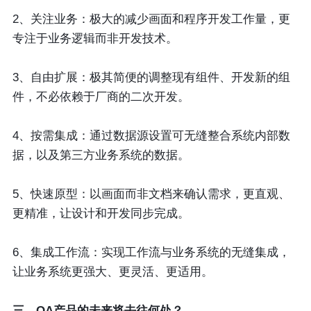
2、关注业务：极大的减少画面和程序开发工作量，更
专注于业务逻辑而非开发技术。
3、自由扩展：极其简便的调整现有组件、开发新的组
件，不必依赖于厂商的二次开发。
4、按需集成：通过数据源设置可无缝整合系统内部数
据，以及第三方业务系统的数据。
5、快速原型：以画面而非文档来确认需求，更直观、
更精准，让设计和开发同步完成。
6、集成工作流：实现工作流与业务系统的无缝集成，
让业务系统更强大、更灵活、更适用。
三、OA产品的未来将去往何处？