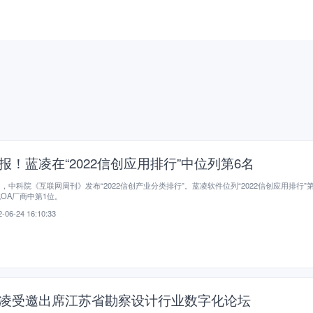
报！蓝凌在“2022信创应用排行”中位列第6名
，中科院《互联网周刊》发布“2022信创产业分类排行”。蓝凌软件位列“2022信创应用排行”
OA厂商中第1位。
-06-24 16:10:33
凌受邀出席江苏省勘察设计行业数字化论坛