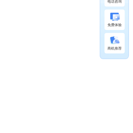
电话咨询
免费体验
商机推荐