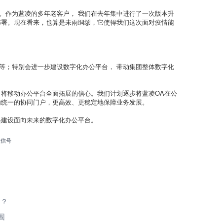
。作为蓝凌的多年老客户， 我们在去年集中进行了一次版本升
部署。现在看来，也算是未雨绸缪，它使得我们这次面对疫情能
等；特别会进一步建设数字化办公平台， 带动集团整体数字化
将移动办公平台全面拓展的信心。我们计划逐步将蓝凌OA在公
内统一的协同门户，更高效、更稳定地保障业务发展。
起建设面向未来的数字化办公平台。
微信号
用？
围