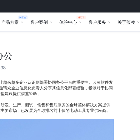
产品方案
客户案例
体验中心
客户服务
关于蓝凌
办公
:38
也让越来越多企业认识到部署协同办公平台的重要性。蓝凌软件发
，邀请众企业信息化负责人分享其信息化部署经验，畅谈对于协同
转型建设提供借鉴经验。
的研发、生产、测试、销售和售后服务的全球整体解决方案提供
球主要市场，已发展为全球排名前十位的电动工具专业供应商。