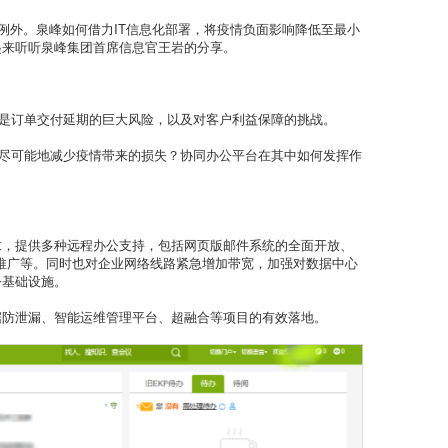
例外。泉峰如何借力IT信息化部署，将疫情负面影响降低至最小
起来听听泉峰集团首席信息官王岩的分享。
是订单交付延期的巨大风险，以及对客户利益保障的挑战。
以尽可能地减少疫情带来的损失？协同办公平台在其中如何发挥作
求，提供多种远程办公支持，包括网页版邮件系统的全面开放、
的推广等。同时也对企业网络线路紧急增加带宽，加强对数据中心
公基础设施。
据防泄漏、智能运维管理平台、超融合等项目的有效落地。