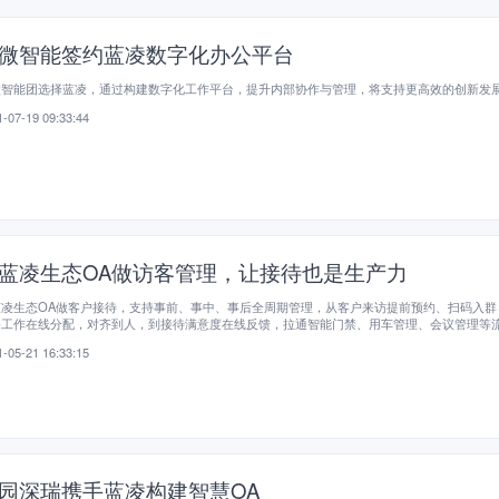
微智能签约蓝凌数字化办公平台
微智能团选择蓝凌，通过构建数字化工作平台，提升内部协作与管理，将支持更高效的创新发
-07-19 09:33:44
蓝凌生态OA做访客管理，让接待也是生产力
蓝凌生态OA做客户接待，支持事前、事中、事后全周期管理，从客户来访提前预约、扫码入群
备工作在线分配，对齐到人，到接待满意度在线反馈，拉通智能门禁、用车管理、会议管理等
提升接待能力，让客户满意。
-05-21 16:33:15
园深瑞携手蓝凌构建智慧OA