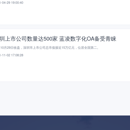
-04-29 19:00:40
圳上市公司数量达500家 蓝凌数字化OA备受青睐
10月29日收盘，深圳市上市公司总市值接近15万亿元，位居全国第二。
-11-02 17:08:28