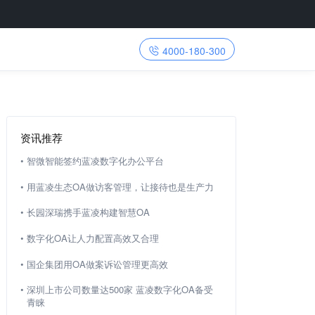
4000-180-300
资讯推荐
•
智微智能签约蓝凌数字化办公平台
•
用蓝凌生态OA做访客管理，让接待也是生产力
•
长园深瑞携手蓝凌构建智慧OA
•
数字化OA让人力配置高效又合理
•
国企集团用OA做案诉讼管理更高效
•
深圳上市公司数量达500家 蓝凌数字化OA备受
青睐