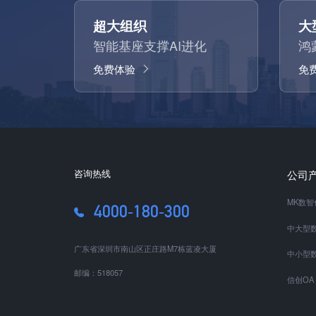
超大组织
大
智能基座支撑AI进化
鸿
免费体验
免
咨询热线
公司
MK数
4000-180-300
中大型数
广东省深圳市南山区正庄路M7栋蓝凌大厦
中小型数
邮编：518057
信创OA