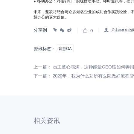
● 移动办公：对接钉钉，实现移动审批、即时通讯等，提
未来，蓝凌将结合与众多知名企业的成功合作实践经验，
慧办公的更大价值。
分享到
0
关注蓝凌企业
资讯标签：
智慧OA
上一篇：
员工童心满满，这种能量CEO该如何善
下一篇：
2020年，我为什么劝所有医院做好流程
相关资讯