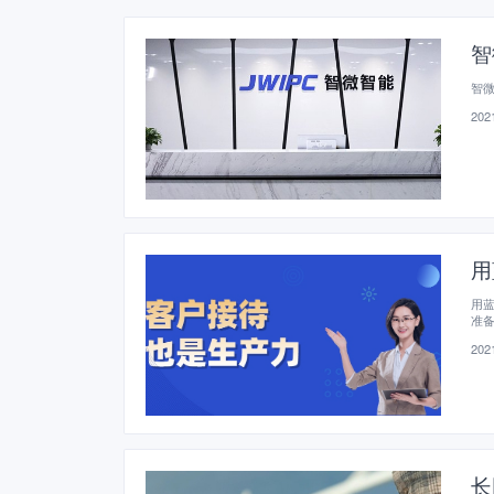
智
智
2021
用
用
准
面
2021
长