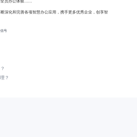
升全员办公体验……
不断深化和完善各项智慧办公应用，携手更多优秀企业，创享智
微信号
用？
管理？