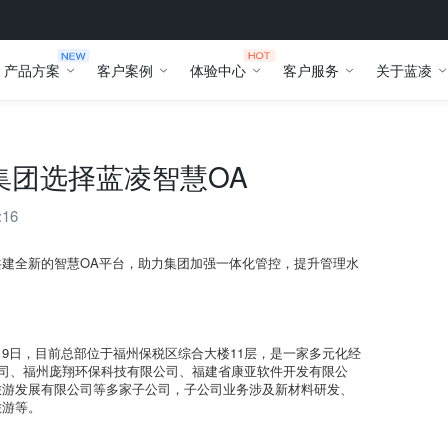
产品方案
客户案例
体验中心
客户服务
关于蓝凌
集团选择蓝凌智慧OA
:16
共建全新的
智慧OA平台
，助力集团加强一体化管控，提升管理水
1月19日，目前总部位于福州保税区综合大楼11层，是一家多元化经
公司、福州庞翔环保科技有限公司、福建省康亚软件开发有限公
旅游发展有限公司等多家子公司，子公司业务涉及新材料研发、
旅游等。