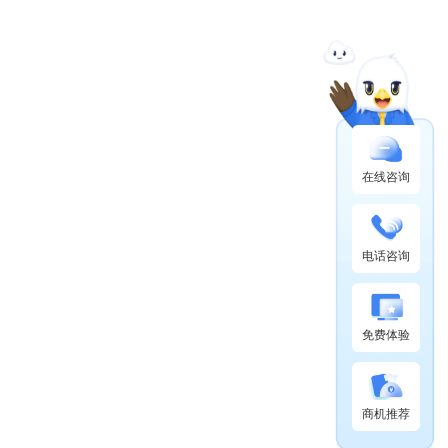
在线咨询
电话咨询
免费体验
商机推荐