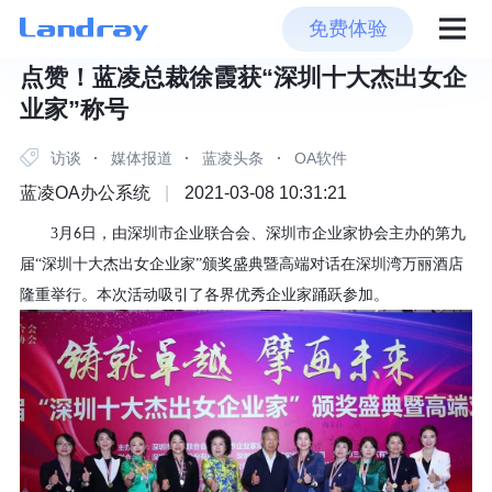
免费体验
点赞！蓝凌总裁徐霞获“深圳十大杰出女企
业家”称号
访谈
·
媒体报道
·
蓝凌头条
·
OA软件
蓝凌OA办公系统
|
2021-03-08 10:31:21
3
月
日，由深圳市企业联合会、深圳市企业家协会主办的第九
6
届“深圳十大杰出女企业家”颁奖盛典暨高端对话在深圳湾万丽酒店
隆重举行。本次活动吸引了各界优秀企业家踊跃参加。