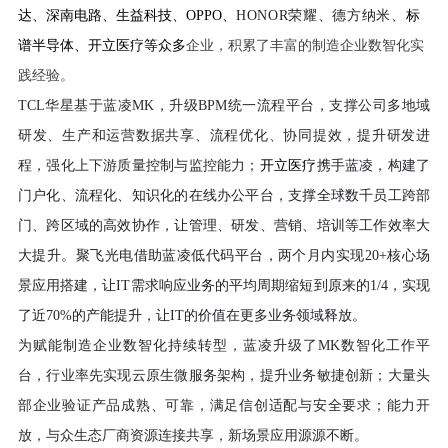
达、深南电路、生益科技、OPPO、
HONOR荣耀
、德方纳米、
标
谱半导体
、开立医疗等众多
企业，积累了丰富的制造企业数智化实
践经验。
TCL华星
基于蓝凌
MK
，升级
BPM
统一流程平台，支撑公司多地域
研发、生产和运营数据共享、流程优化、协同提效，提升研发进
程，强化上下游质量控制与监控能力
；
开立医疗
携手蓝凌，构建了
门户化、流程化、知识化的在线办公平台，支撑全球
数千
员工跨部
门、跨区域的高效协作，让管理、研发、营销、培训等工作效率大
大提升。
聚飞光电借助蓝凌低代码平台，两个月内实现
20+核心场
景应用搭建，让IT需求响应业务的平均周期缩短到原来的1/4，实现
了近70%的产能提升，让IT的价值在更多业务领域释放。
为赋能制造企业数智化持续转型，蓝凌升级了
MK数智化工作平
台，
行业率先实现云原生微服务架构，提升业务敏捷创新；
大量头
部企业验证产品
成熟、
可靠，满足信创适配与安全要求；能力开
放，与众生态厂商资源连接共享，新场景应用源源不断。