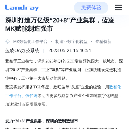
免费体验
深圳打造万亿级“20+8”产业集群，蓝凌
MK赋能制造强市
MK数智化工作平台
·
制造业数字化转型
·
专精特新
蓝凌OA办公系统
|
2023-05-21 15:46:54
受益于工业拉动，深圳
2023年
Q
1
的
GDP增速领跑四大一线城市
。
深
圳
“20+8”产业集群、工业“30条”等产业规划，
正
加快建设先进制造
业中心，工业第一大市
新动能强劲
。
数智化
蓝凌将发挥服务
TCL华星、欣旺达等
“头雁”
企业的经验，用
工作平台
低代码
、
等助力更多战略新兴产业企业加速数字化转型，
加速深圳市高质量发展。
发力
“20+8”产业集群
，
深圳的造制造强市