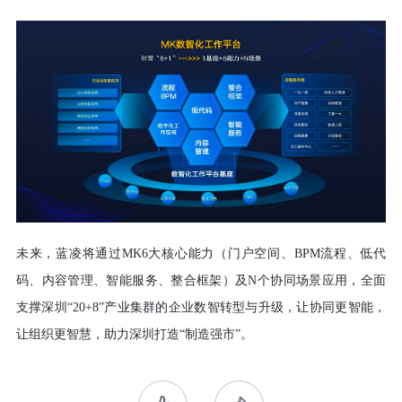
未来，
蓝凌
将通过
MK6
大
核心能力（门户空间、
BPM流程、低代
码、内容管理、智能服务、整合框架）
及
N
个
协同场景
应用，
全面
支撑
深圳
“20+8”
产业集群
的
企业数智转型与升级
，
让协同更智能，
让组织更智慧
，助力深圳打造
“制造强市”。