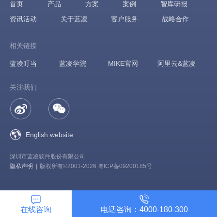
首页
产品
方案
案例
智库研报
资讯活动
关于蓝凌
客户服务
战略合作
相关链接
蓝凌叮当
蓝凌学院
MIKE官网
阿里云&蓝凌
关注我们
English website
深圳市蓝凌软件股份有限公司
隐私声明
|
版权所有©2001-2026 粤ICP备09200185号
在线咨询
电话咨询：4000-180-300