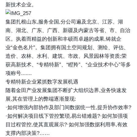
新技术企业。
集团扎根山东,服务全国,分公司遍及北京、江苏、湖
南、湖北、广东、广西、新疆及内蒙古等省、市、自治
区。执着而精益的创新和丰硕而卓越的成果,铸就企
业“金色名片”。集团拥有国土空间规划、测绘、评估、
造价、农林、水利、建筑、市政、风景园林等资质;
荣
获高新技术、“专精特新”、“瞪羚”、“企业技术中心”等多
项称号.......
专精特新企业紧抓数字发展机遇
随着金田产业发展集团不断扩大组织边界,业务快速发
展,其在管理上的弊端逐渐显现:
·如何增强内部协作及部门间数据统一性,提升协作效率?
·如何解决项目线下管控繁琐,易出错难题?·如何加强项
目过程管控,使其直观展示?·如何加强数据利用率,有效
支撑内部决策?……