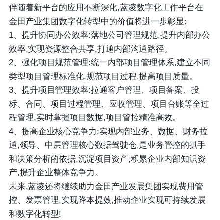
伴随着新平台的应用不断深化,蓝凌数字化工作平台在
金田产业集团数字化转型中的价值将进一步彰显:
1、提升协同办公效率:
落地公司管理规范,提升内部办公
效率,实现资源整合共享,打通内部沟通路径。
2、强化项目规范管理
:统一内部项目管理体系,建立不同
类型项目管理标准化,规范项目过程,提高项目质量。
3、提升项目管理效率:
拉通客户管理、项目备案、投
标、合同、项目过程管理、应收管理、项目台账等全过
程管理,实时掌握项目数据,项目管控精准高效。
4、提高企业核心竞争力:
实现内部业务、数据、财务拉
通,领导、中层管理核心数据驾驶仓,是业务管控的抓手
和决策分析的依据,沉淀项目资产,积累企业内部知识资
产,提升企业整体竞争力。
未来,蓝凌还将继续助力金田产业发展集团实现费用管
控、发票管理,实现降本提效,推动企业实现可持续发展
和数字化转型!