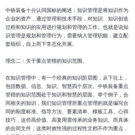
中铁装备十分认同国标的阐述：知识管理是将知识作为
企业的资产，通过管理和技术手段，对知识、知识创造
过程和知识的应用进行规划和管理的工作。也就是说知
识管理是规划和管理行为，需要纳入管理职能，建立配
套组织，自上而下常态化开展。
理念二：关于重点管辖的知识范围。
在知识管理中，有一个经典的知识阶层图，从下往上，
包括数据、信息、知识、智慧四个层次。中铁装备重点
管辖的知识范围处于知识和智慧的层面。举个例子，合
同相关的知识，我们知识管理所重点管理的就是编写合
同的制度标准、指导方法、要素清单、模板工具、心得
技巧，这些高价值、高复用需传承的业务知识。而具体
的合同文件，这类时效性强的过程性文档不作为重点，