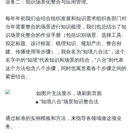
业务二：知识场景化整合与应用管理。
每年年初我们会结合组织发展和知识需求组织各部门对
当年需要整合的场景进行知识梳理，我们也总结出了知
识场景化整合的作业手册（包括识别场景、选择工具、
拟定标题、设计框架、梳理知识、规划产出、整合创
建、传播使用等步骤），我命名为“知境八合法”，这个
名字中的“知境”代表知识和场景的结合，“八合”则代表
这个方法包含八个步骤，同时也寓意着各个步骤之间的
紧密结合。
▲“知境八合”场景知识整合法
通过标准的实例模板和方法，来指导各领域做这项业
务。