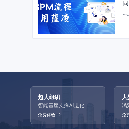
同
2024
超大组织
大
智能基座支撑AI进化
鸿
免费体验
免