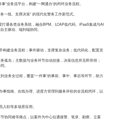
事”业务流平台，构建“一网通办“的闭环业务流程。
服务一线、支撑决策” 的现代化警务工作新范式。
度打通各类业务系统，融合BPM、LCAP低代码、iPaaS集成与AI
程自主驱动、端到端协同。
上手构建业务流程；事件驱动，支撑复杂业务；低代码化，配置灵
业务孤岛；主数据与业务环节自动挂接，决策信息所见即所得；
协同。
入到业务全过程，覆盖“一件事”的事前、事中、事后等环节，助力
从办事指南、在线办理、进度方管理到服务评价的全流程闭环，以
警员入职等多场景应用。
环节协同难等痛点，以案件为中心拉通接警、笔录、勘察、立案