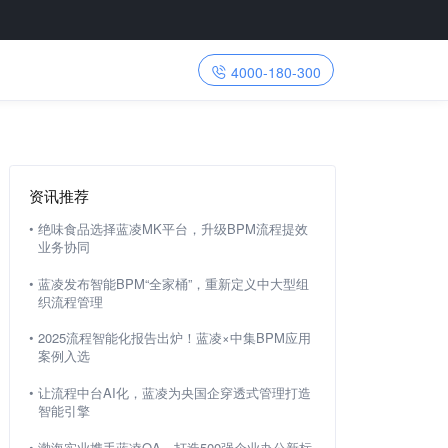
4000-180-300
资讯推荐
•
绝味食品选择蓝凌MK平台，升级BPM流程提效
业务协同
•
蓝凌发布智能BPM“全家桶”，重新定义中大型组
织流程管理
•
2025流程智能化报告出炉！蓝凌×中集BPM应用
案例入选
•
让流程中台AI化，蓝凌为央国企穿透式管理打造
智能引擎
•
渤海实业携手蓝凌OA，打造500强企业办公新标