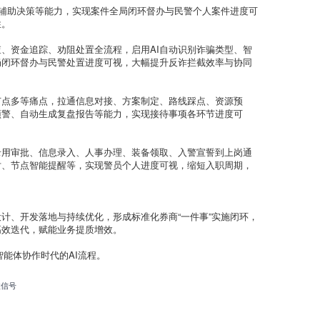
类案辅助决策等能力，实现案件全局闭环督办与民警个人案件进度可
性。
、资金追踪、劝阻处置全流程，启用AI自动识别诈骗类型、智
局闭环督办与民警处置进度可视，大幅提升反诈拦截效率与协同
节点多等痛点，拉通信息对接、方案制定、路线踩点、资源预
预警、自动生成复盘报告等能力，实现接待事项各环节进度可
录用审批、信息录入、人事办理、装备领取、入警宣誓到上岗通
对、节点智能提醒等，实现警员个人进度可视，缩短入职周期，
计、开发落地与持续优化，形成标准化券商“一件事”实施闭环，
高效迭代，赋能业务提质增效。
能体协作时代的AI流程。
微信号