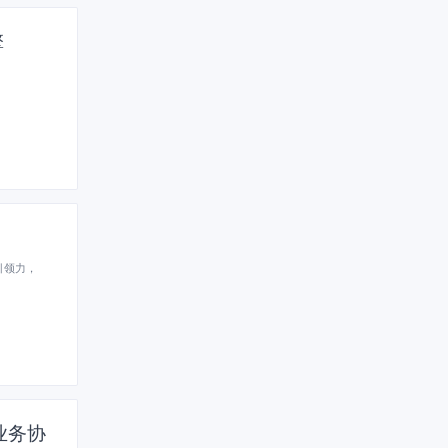
擎
引领力，
业务协