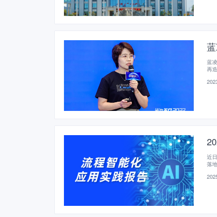
蓝
蓝凌
再
2023
2
近日
落
与
2025