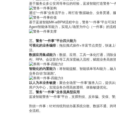
基于服务众多公安局等单位的经验，蓝凌智能打造警务“一件
通过“一件事”业务流平台，将打造“数据融合、业务贯通、
基于蓝凌智能MK-aiBPM流程中台，警务“一件事”平台可深
Agent智能体等能力，实现人/场景为中心（一件事）的流
三、警务“一件事”平台四大能力
可视化的业务编排
：拖拉拽式操作+丰富节点类型，快速
活。
数据应用集成能力
：数据、应用、工具一体化打通，消除
AI、RPA、会议督办等工具深度融入流程，赋能业务高效
智能化的内置能力
：将智能提醒、智能填单等AI能力，融
业务自动“加速跑”。
以人为本业务敏捷
：聚合全场景“一件事”服务入口，提供
用户为中心，实现业务办理高效透明、体验敏捷优化。
三、警务“一件事”业务流典型应用
蓝凌智能警务“一件事”平台，支撑刑侦、反诈骗、安保、
刑侦一件事：针对传统刑侦办案系统分散、数据不通、跨
全流程。