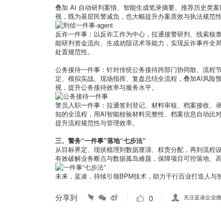
叠加 AI 自动研判案情、智能生成笔录摘要、推荐历史
视，既为基层民警减负，也大幅提升办案质效与执法规范
反诈一件事：以反诈工作为中心，拉通接警研判、线索核查
能研判资金流向、生成劝阻话术等能力，实现反诈事件全
处置规范性。
公务接待一件事：针对传统公务接待跨部门协同散、流程
定、模拟实战、现场指挥、复盘总结全流程，叠加AI风险
视，提升公务接待效率与服务水平。
警员入职一件事：拉通签到登记、材料审核、档案接收、
知的全流程，用AI智能校验材料完整性、档案信息自动比
提升流程规范性与管理效率。
三、警务“一件事”落地“七步法”
从目标界定、现状梳理到数据厘清、权责分配，再到流程设
有效破解业务断点与数据孤岛难题，保障项目可控落地、
未来，蓝凌，持续引领BPM技术，助力千行百业打造人与智
分享到
0
关注蓝凌企业