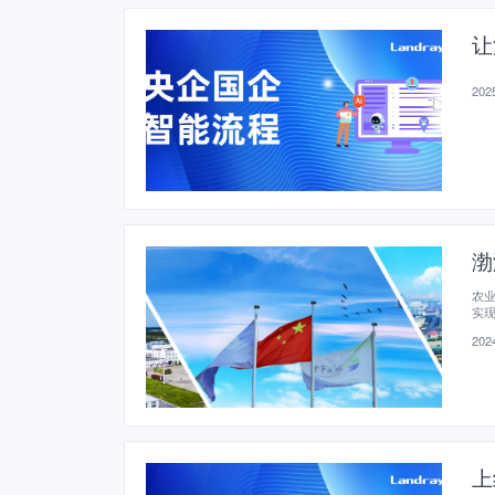
让
2025
渤
农
实
2024
上