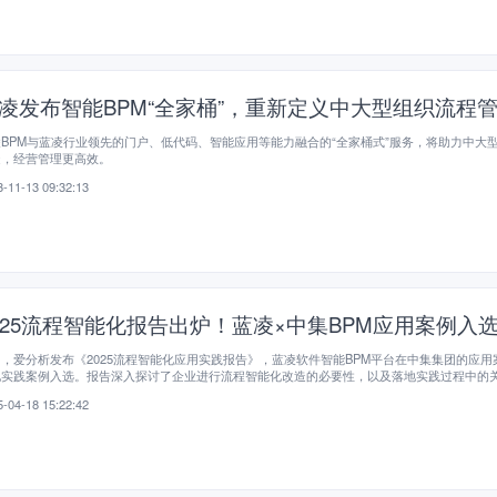
凌发布智能BPM“全家桶”，重新定义中大型组织流程
BPM与蓝凌行业领先的门户、低代码、智能应用等能力融合的“全家桶式”服务，将助力中大
造，经营管理更高效。
-11-13 09:32:13
025流程智能化报告出炉！蓝凌×中集BPM应用案例入
，爱分析发布《2025流程智能化应用实践报告》，蓝凌软件智能BPM平台在中集集团的应用
地实践案例入选。报告深入探讨了企业进行流程智能化改造的必要性，以及落地实践过程中的
成功要素。本文摘取报告部分观点，以供大家参考。
-04-18 15:22:42