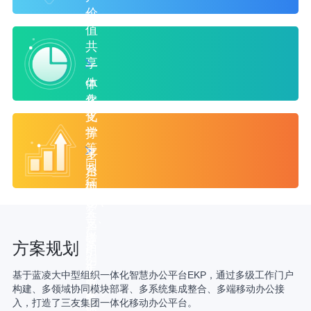
价
值
共
享
一
体
中
化
泰
化
支
学
撑
等
平
多
同
台
系
行
统
型
业
OA
整
客
合、
支
户
应
撑
案
方案规划
用
5
例
汇
年
基于蓝凌大中型组织一体化智慧办公平台EKP，通过多级工作门户
较
聚，
以
构建、多领域协同模块部署、多系统集成整合、多端移动办公接
多，
数
上
入，打造了三友集团一体化移动办公平台。
经