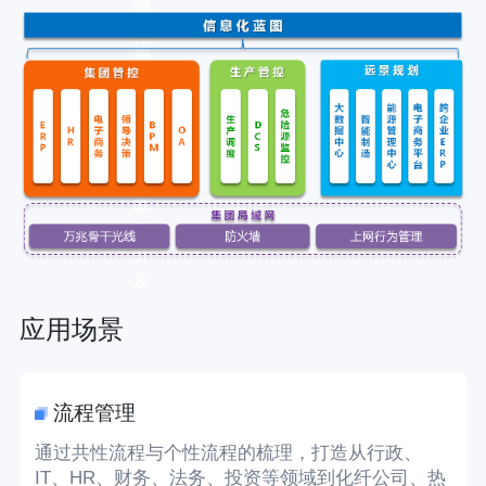
据、
的
验
流
IT
借
程、
规
鉴、
知
划，
资
识
支
源
互
撑
复
联
拓
用
互
展
通
应
用
开
发
应用场景
流程管理
，
通过共性流程与个性流程的梳理，打造从行政、
IT、HR、财务、法务、投资等领域到化纤公司、热