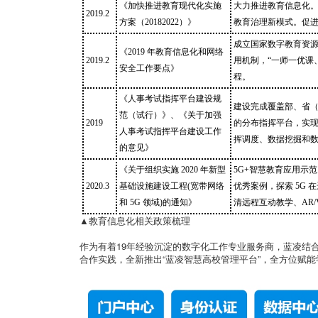
《加快推进教育现代化实施
大力推进教育信息化
2019.2
方案（20182022）》
教育治理新模式。促
成立国家数字教育资
《2019 年教育信息化和网络
2019.2
用机制，“一师一优课、
安全工作要点》
程。
《人事考试指挥平台建设规
建设完成覆盖部、省
范（试行）》、《关于加强
2019
的分布指挥平台，实
人事考试指挥平台建设工作
挥调度、数据挖掘和
的意见》
《关于组织实施 2020 年新型
5G+智慧教育应用示范
2020.3
基础设施建设工程(宽带网络
优秀案例，探索 5G 
和 5G 领域)的通知》
清远程互动教学、AR
▲教育信息化相关政策梳理
作为有着19年经验沉淀的数字化工作专业服务商，蓝凌结
合作实践，全新推出“蓝凌智慧高校管理平台”，全方位赋能