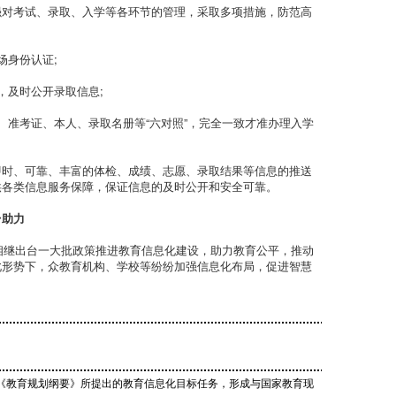
强对考试、录取、入学等各环节的管理，采取多项措施，防范高
场身份认证;
，及时公开录取信息;
、准考证、本人、录取名册等“六对照”，完全一致才准办理入学
即时、可靠、丰富的体检、成绩、志愿、录取结果等信息的推送
供各类信息服务保障，保证信息的及时公开和安全可靠。
台助力
起相继出台一大批政策推进教育信息化建设，助力教育公平，推动
此形势下，众教育机构、学校等纷纷加强信息化布局，促进智慧
面完成《教育规划纲要》所提出的教育信息化目标任务，形成与国家教育现