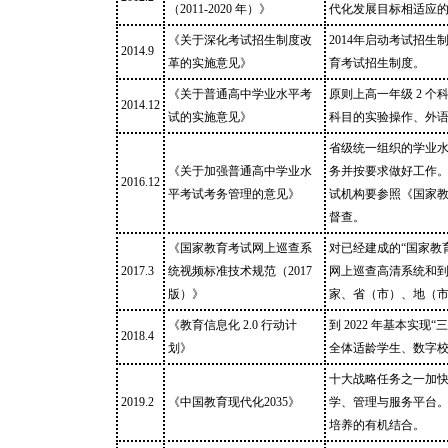
（2011-2020 年）》
代化发展目标相适应
《关于深化考试招生制度改
2014年启动考试招生
2014.9
革的实施意见》
育考试招生制度。
《关于普通高中学业水平考
原则上高一年级 2 个
2014.12
试的实施意见》
科目的实验操作、外
省级统一组织的学业
《关于加强普通高中学业水
务并按要求做好工作
2016.12
平考试考务管理的意见》
试机构要参照《国家
督查。
《国家教育考试网上巡查系
对已经建成的“国家教
2017.3
统视频标准技术规范（2017
网上巡查高清系统和到
版）》
家、省（市）、地（
《教育信息化 2.0 行动计
到 2022 年基本实
2018.4
划》
全体适龄学生、数字
十大战略任务之一加
2019.2
《中国教育现代化2035》
学、管理与服务平台
培养的有机结合。