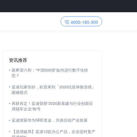
4000-180-300
资讯推荐
•
新希望六和：“中国500强”如何进行数字化转
型？
•
蓝凌玩家你好，欢迎来到「2020抗疫体验游戏」
困难模式
•
再获肯定！蓝凌荣获“2020新基建与行业创新应
用领军企业 ”称号
•
蓝凌荣获华为NRE奖金，共推信创产业发展
•
【逆境破局】蓝凌12款办公产品，企业选对复产
提速80%