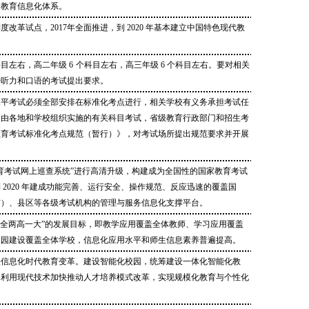
的教育信息化体系。
制度改革试点，2017年全面推进，到 2020 年基本建立中国特色现代教
科目左右，高二年级 6 个科目左右，高三年级 6 个科目左右。要对相关
语听力和口语的考试提出要求。
水平考试必须全部安排在标准化考点进行，相关学校有义务承担考试任
。由各地和学校组织实施的有关科目考试，省级教育行政部门和招生考
教育考试标准化考点规范（暂行）》，对考试场所提出规范要求并开展
育考试网上巡查系统”进行高清升级，构建成为全国性的国家教育考试
 2020 年建成功能完善、运行安全、操作规范、反应迅速的覆盖国
市）、县区等各级考试机构的管理与服务信息化支撑平台。
现“三全两高一大”的发展目标，即教学应用覆盖全体教师、学习应用覆盖
校园建设覆盖全体学校，信息化应用水平和师生信息素养普遍提高。
快信息化时代教育变革。建设智能化校园，统筹建设一体化智能化教
。利用现代技术加快推动人才培养模式改革，实现规模化教育与个性化