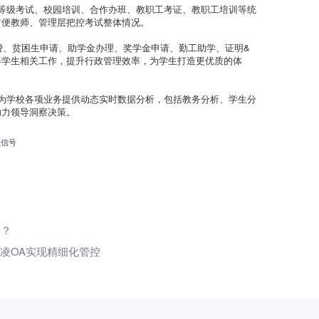
类等级考试、校园培训、合作办班、教职工考证、教职工培训等统
方便教师、管理层把控考试整体情况。
学费、贫困生申请、助学金办理、奖学金申请、勤工助学、证明&
等学生相关工作，提升行政管理效率，为学生打造更优质的体
，为学校各项业务提供动态实时数据分析，包括教务分析、学生分
助力领导洞察决策。
微信号
用？
蓝凌OA实现精细化管控