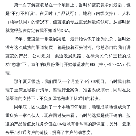
第一次了解蓝凌是在一个项目上，当时和蓝凌竞争到最后，也
是
“不打不相识”。在天时（产品认可）、地利（内线支持）、人和
（领导认同）的情况下，但蓝凌的专业度受到最终认可。从那时起
就觉得蓝凌肯定有我不知道的
。
DNA
15
年，蓝凌进一步发展渠道，最开始认识了徐为民总，当时还
没有这么成熟的渠道制度，都是摸着石头过河。徐总亲自给我们讲
蓝凌的产品、公司规划、渠道发展思路，在徐为民总和王耘的成
功“忽悠”下，
年的
月份我们开始做蓝凌的
（中小企业
）代
15
5
EIS
OA
理。
那年夏天很热，我们团队一个月签了
4
个
项目。当时我们梳
EIS
理了重庆区域客户清单、整理行业案例、准备系统演示，同时在总
部渠道的支持下，不负众望地完成了从
到
的转变。
0
1
同年底，团队遇到了一个本地
EKP
项目，顺理成章地也成为了
重庆第一家合伙人，现在回过头来看，当时的选择是很正确的。蓝
凌的产品价值及服务价值在
领域有非常高的辨识度，另外，云服
OA
务平台打通客户的链接，提高了客户的满意度。