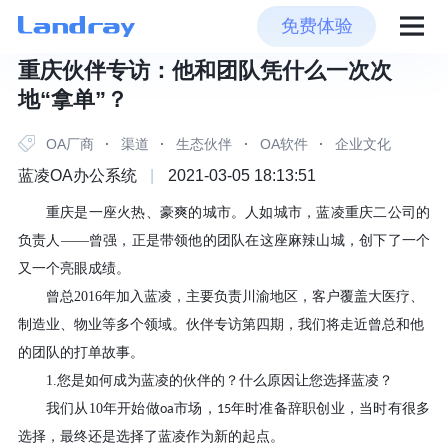
免费体验
重庆伙伴专访：他和团队凭什么一次次
地“拿单”？
OA厂商
·
渠道
·
生态伙伴
·
OA软件
·
企业文化
蓝凌OA办公系统
|
2021-03-05 18:13:51
重庆是一座火热、豪爽的城市。人如城市，蓝凌重庆二公司的
负责人
——曾强，正是带领他的团队在这座麻辣山城，创下了一个
又一个亮眼成绩。
曾总
2016
年加入蓝凌，主要负责川渝地区，客户覆盖大医疗、
制造业、物业等多个领域。伙伴专访第四期，我们将走近曾总和他
的团队的打单故事。
1.
您是如何成为蓝凌的伙伴的？什么原因让您选择蓝凌？
我们从
10
年开始做
市场，
年时准备辞职创业，当时有很多
oa
15
选择，最终还是选择了蓝凌作为新的起点。