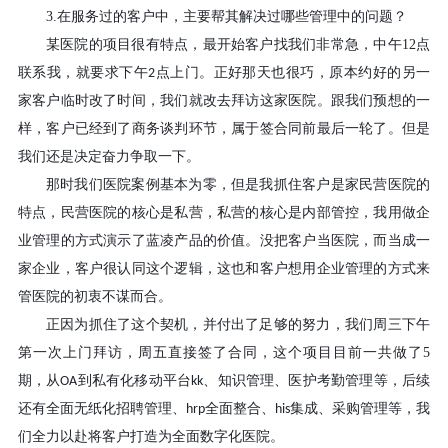
3.
在服务过的客户中，主要帮其解决过哪些管理中的问题？
某医院的项目很有特点，最开始客户找我们非常急，中午
12
点
联系我，就要求下午
点上门。正好那天也很巧，原本约好的另一
2
家客户临时改了时间，我们就改去拜访这家医院。跟我们预想的一
样，客户已经到了商务谈判环节，属于签合同前最后一轮了。但是
我们还是决定奋力争取一下。
那时我们医院案例基本为零，但是我抓住客户是家民营医院的
特点，民营医院的核心是私营，私营的核心是内部管控，我用做企
业管理的方式演示了蓝凌产品的价值。没把客户当医院，而当成一
家企业，客户很认同这个逻辑，这也和客户想用企业管理的方式来
管医院的初衷不谋而合。
正因为抓住了这个契机，并付出了足够的努力，我们周三下午
第一次上门拜访，周五直接签了合同，这个项目目前一共做了
5
期，从
到私有化移动平台
、知识管理、医护考勤管理等，后续
OA
kk
还有全面无纸化招聘管理、
全面整合、
集成、采购管理等，我
hrp
his
们全力以赴将客户打造为全面数字化医院。