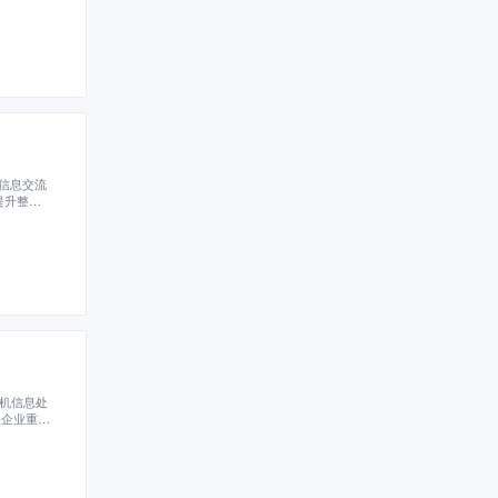
信息交流
提升整体
低效的手
。
人机信息处
让企业重新
都没有免
如果想要
，推荐用