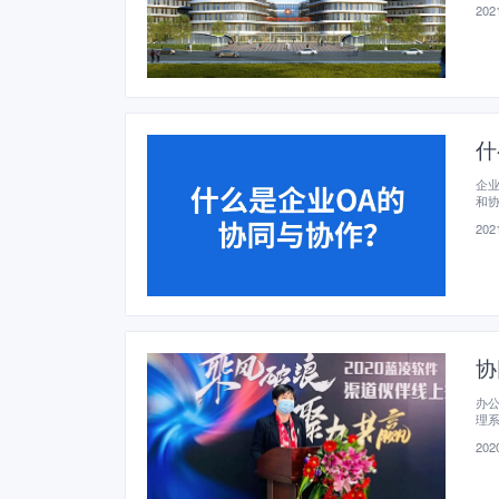
2021
什
企
和
的
2021
工
协
办公
理系
注
2020
费
使
蓝凌