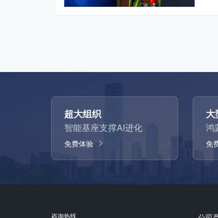
超大组织
大
智能基座支撑AI进化
鸿
免费体验
免
咨询热线
公司