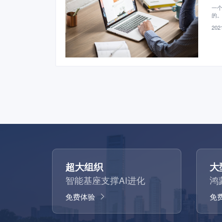
一
的
2021
超大组织
大
智能基座支撑AI进化
鸿
免费体验
免