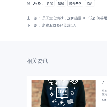
资讯标签：
费控
报销
财务共享
预算
上一篇：
员工童心满满，这种能量CEO该如何善
下一篇：
润建股份签约蓝凌OA
相关资讯
什
早在
应
2021