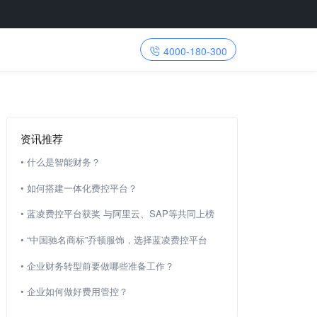
4000-180-300
资讯推荐
•
什么是智能财务？
•
如何搭建一体化费控平台？
•
蓝凌费控平台获奖 与阿里云、SAP等共同上榜
•
“中国驰名商标”乔顿服饰，选择蓝凌费控平台
•
企业财务转型前要做哪些准备工作？
•
企业如何做好费用管控？