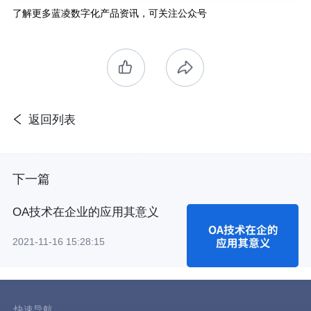
了解更多蓝凌数字化产品资讯，可关注公众号
返回列表
下一篇
OA技术在企业的应用其意义
2021-11-16 15:28:15
快速导航