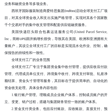
业务和融资业务等多项业务。
西班牙国际服装制造商爱特思集团
启动全球支付工厂项
(Inditex)
目，对其全球资金收入和支出实施严格管理，实现对其各个国家数
千个交易对手的集中收支管理和配套供应链融资服务。
美国快递巨头联合包裹运送服务公司
(United Parcel Service,
Inc
，简称
因并购增长很快，导致其在美国、欧洲和亚洲拥有大
UPS)
量账户，其设立全球支付工厂的目标是实现流水化作业、控制，确
保报告的持续性和一致性。
全球支付工厂的业务范围
全球支付工厂专注于集团资金集中收付管理，提供应收应付款
管理、代理成员单位支付、跨境集中收付、跨境支付审批、轧差净
额结算、资金头寸管理等服务，其目标在于提供简单的、自动化的
资金收支处理。具体业务内容包括
:
1.
银行账户管理。理顺成员企业账户体系，控制成员账户的开
立、变更、销户过程，搭建与集团财务管控一致的账户体系。
2.
资金支付类业务。包括应付账款、应收账款、直接支付、预