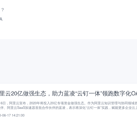
用？
A
里云20亿做强生态，助力蓝凌“云钉一体”领跑数字化O
16日，阿里云宣布，2020年将投入20亿专项资金做强生态。作为阿里云知识管理与协同领域
伴、阿里云SaaS加速器首批合作伙伴的蓝凌，表示将深化“云钉一体”实践，赋能更多企业云
领跑数字化OA市场。
-06-17 14:21:00