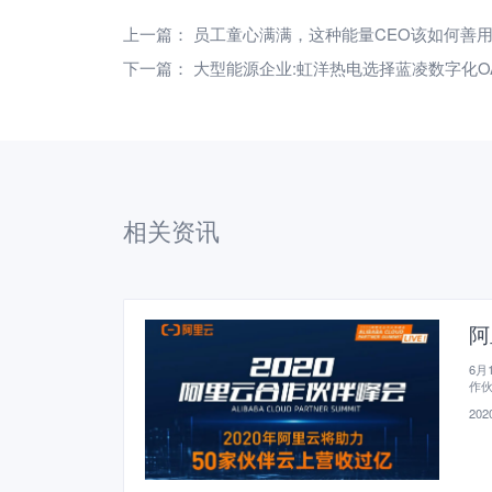
上一篇：
员工童心满满，这种能量CEO该如何善
下一篇：
大型能源企业:虹洋热电选择蓝凌数字化O
相关资讯
阿
6月
作伙
继续
2020