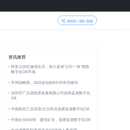
4000-180-300
资讯推荐
•
阿里云20亿做强生态，助力蓝凌“云钉一体”领跑
数字化OA市场
•
开局战略期，2022必知的8大经营关键词
•
深圳市广兴源投资发展有限公司选择蓝凌数字化
OA
•
中国医药工业百强:红日药业选择蓝凌数字化OA
•
中国企业500强：盛屯矿业，选择蓝凌数字化OA
•
中信湘雅医院选择蓝凌OA提效人事管理