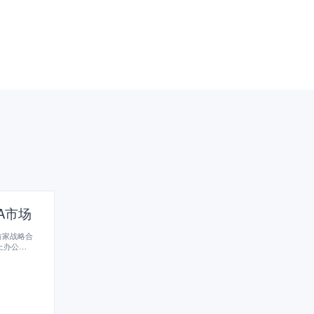
A市场
首家战略合
上办公，