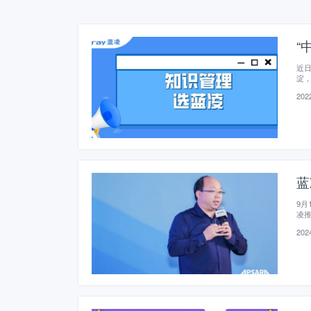
“
近日
淀
2022
蓝
9月
凌推
实
2024