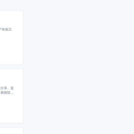
产有效沉
题分享。蓝
，赋能组织