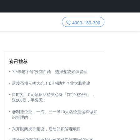
4000-180-300
资讯推荐
•
“中华老字号”云南白药，选择蓝凌知识管理
•
蓝凌亮相云栖大会！aiKM助力企业大脑构建
•
限时抢！0元领职场精英必备「数字化报告」，
送200份，手慢无！
•
@制造企业，一汽、三一等10大名企是这样做知
识管理的！
•
兴齐眼药携手蓝凌，启动知识管理项目
•
蓝凌知识管理助力长虹美菱科学管理知识资产，