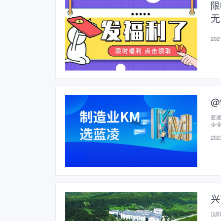
限
无
2021
@
蓝凌
企
械
2023
兴
沈