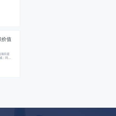
识价值
统项目是
成；同时