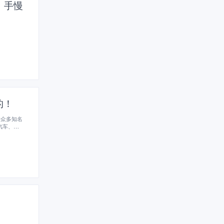
，手慢
的！
的众多知名
汽车、机