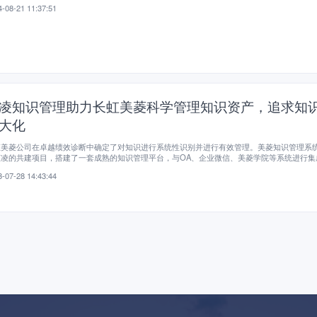
-08-21 11:37:51
凌知识管理助力长虹美菱科学管理知识资产，追求知
大化
虹美菱公司在卓越绩效诊断中确定了对知识进行系统性识别并进行有效管理。美菱知识管理系
蓝凌的共建项目，搭建了一套成熟的知识管理平台，与OA、企业微信、美菱学院等系统进行集
行知识体系咨询与梳理，建立了高效的知识架构体系；并初步建立知识运营架构与运营机制。
-07-28 14:43:44