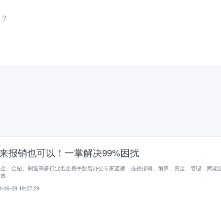
用？
来报销也可以！一掌解决99%困扰
央企、金融、制造等多行业名企携手数智办公专家蓝凌，提效报销、预算、资金…管理，赋能
高效
-06-09 19:27:29