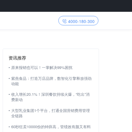
4000-180-300
资讯推荐
•
原来报销也可以！一掌解决99%困扰
•
紫燕食品：打造万店品牌，数智化引擎释放强劲
动能
•
收入增长20.1%！深圳餐饮持续火爆，“吃出”消
费新动
•
大型乳业集团1个平台，打通全国营销费用管理
全链路
•
60秒狂卖10000份的钟薛高，管绩效有颜又有料