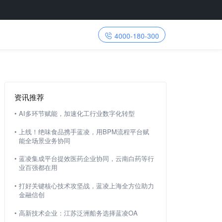
4000-180-300
资讯推荐
•
AI多环节赋能，加速化工行业数字化转型
•
上线！绝味食品携手蓝凌，用BPM流程平台赋
能全场景业务协同
•
蓝凌集成平台提效医药企业协同，云南白药等行
业百强都在用
•
打好关键核心技术攻坚战，蓝凌上海全方位助力
金融信创
•
高新技术企业：江苏泛洲船务选择蓝凌OA