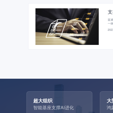
支
蓝凌
一体
2023
超大组织
大
智能基座支撑AI进化
鸿