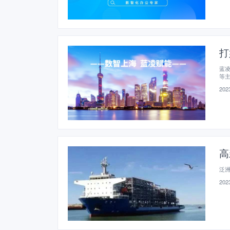
打
蓝凌
等
2023
高
泛
2023