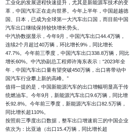
工业化的发展进程快速提升，尤其是新能源车技术的变
革，中国汽车正在走向世界。今年上半年，中国超越德
国、日本，已成为全球第一大汽车出口国，而目前中国
汽车出口继续保持较快增长势头。
中汽协数据显示，今年9月，中国汽车出口44.4万辆，
连续2个月超过40万辆，环比增长9%，同比增长
47.7%。今年前三季度，中国汽车出口338.8万辆，同比
增长60%。中汽协副总工程师许海东表示：“2023年全
年，中国汽车出口量有望突破450万辆，出口将带动中
国汽车行业攀上新的高峰。”
值得一提的是，中国新能源汽车的出口增幅明显高于传
统燃油车。今年9月，新能源汽车出口9.6万辆，同比增
长92.8%。今年前三季度，新能源汽车出口82.5万辆，
同比增长超110%。
按照前三季度出口数据，整车出口增速前三的中国企业
依次为：比亚迪（出口15.4万辆，同比增长超