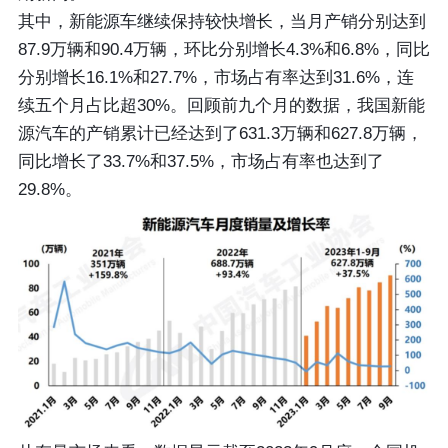
其中，新能源车继续保持较快增长，当月产销分别达到
87.9万辆和90.4万辆，环比分别增长4.3%和6.8%，同比
分别增长16.1%和27.7%，市场占有率达到31.6%，连
续五个月占比超30%。回顾前九个月的数据，我国新能
源汽车的产销累计已经达到了631.3万辆和627.8万辆，
同比增长了33.7%和37.5%，市场占有率也达到了
29.8%。