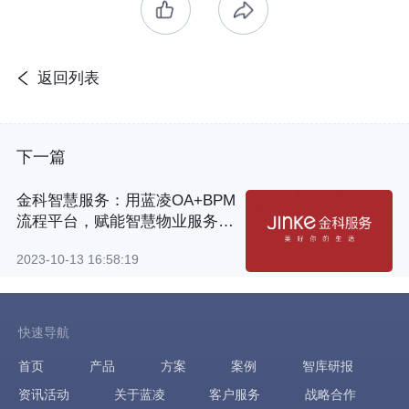
返回列表
下一篇
金科智慧服务：用蓝凌OA+BPM
流程平台，赋能智慧物业服务更
美好！
2023-10-13 16:58:19
快速导航
首页
产品
方案
案例
智库研报
资讯活动
关于蓝凌
客户服务
战略合作