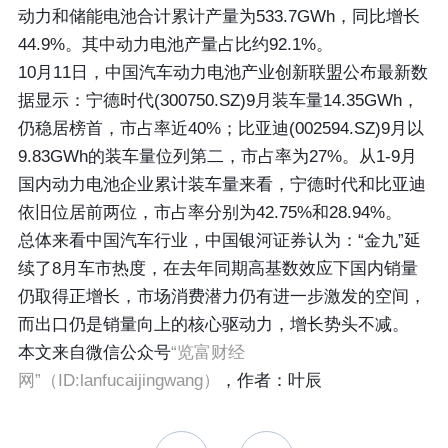
动力和储能电池合计累计产量为533.7GWh，同比增长
44.9%。其中动力电池产量占比约92.1%。
10月11日，中国汽车动力电池产业创新联盟公布最新数
据显示：宁德时代(300750.SZ)9月装车量14.35GWh，
仍稳居榜首，市占率近40%；比亚迪(002594.SZ)9月以
9.83GWh的装车量位列第二，市占率为27%。从1-9月
国内动力电池企业累计装车量来看，宁德时代和比亚迪
依旧位居前两位，市占率分别为42.75%和28.94%。
总体来看中国汽车行业，中国银河证券认为：“金九”延
续了8月车市热度，在去年同期高基数效应下国内销量
仍取得正增长，市场消费潜力仍有进一步激发的空间，
而出口仍是销量向上的核心驱动力，增长势头不减。
本文来自微信公众号
“览富财经
网”（ID:lanfucaijingwang）
，作者：叶辰