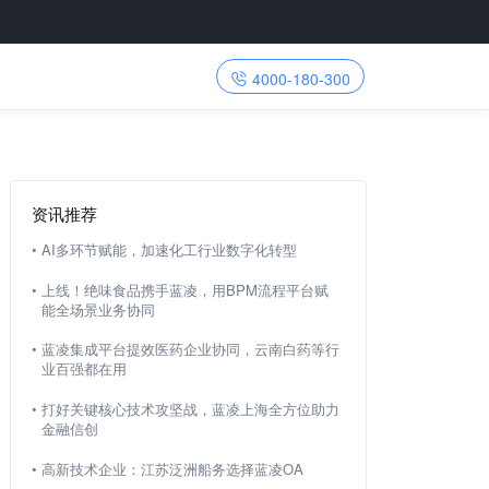
4000-180-300
资讯推荐
•
AI多环节赋能，加速化工行业数字化转型
•
上线！绝味食品携手蓝凌，用BPM流程平台赋
能全场景业务协同
•
蓝凌集成平台提效医药企业协同，云南白药等行
业百强都在用
•
打好关键核心技术攻坚战，蓝凌上海全方位助力
金融信创
•
高新技术企业：江苏泛洲船务选择蓝凌OA