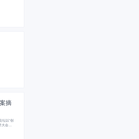
方案摘
论坛以“创
济大会组
政府领
题，包括经
次大会。