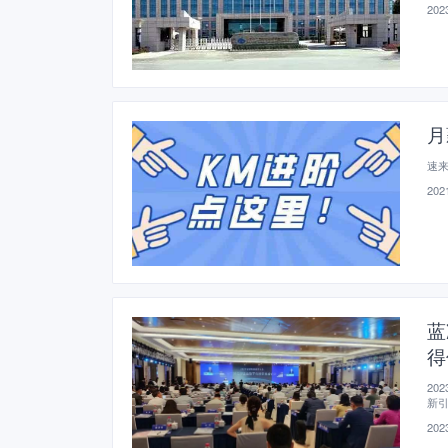
2023
月
速
2021
蓝
得
20
新引
委
2023
导、
验