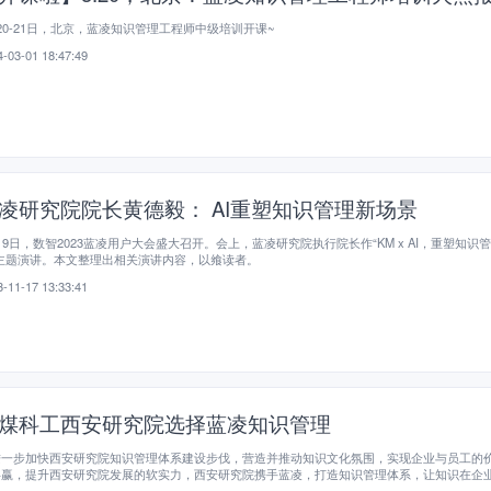
20-21日，北京，蓝凌知识管理工程师中级培训开课~
-03-01 18:47:49
凌研究院院长黄德毅： AI重塑知识管理新场景
月9日，数智2023蓝凌用户大会盛大召开。会上，蓝凌研究院执行院长作“KM x AI，重塑知识
主题演讲。本文整理出相关演讲内容，以飨读者。
-11-17 13:33:41
煤科工西安研究院选择蓝凌知识管理
进一步加快西安研究院知识管理体系建设步伐，营造并推动知识文化氛围，实现企业与员工的
共赢，提升西安研究院发展的软实力，西安研究院携手蓝凌，打造知识管理体系，让知识在企
理与应用的智慧资本，并为组织可持续核心能力构建奠定基础，为企业未来的发展做出贡献。