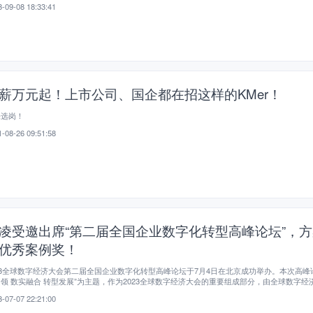
-09-08 18:33:41
薪万元起！上市公司、国企都在招这样的KMer！​
来选岗！
-08-26 09:51:58
凌受邀出席“第二届全国企业数字化转型高峰论坛”，
优秀案例奖！
23全球数字经济大会第二届全国企业数字化转型高峰论坛于7月4日在北京成功举办。本次高峰
领 数实融合 转型发展”为主题，作为2023全球数字经济大会的重要组成部分，由全球数字经
会主办，中关村数字经济产业联盟承办，并得到北京市科学技术协会的大力支持。论坛汇集了
-07-07 22:21:00
专家学者、企业代表、媒体记者等300余人的积极参与，共同探讨企业数字化转型的关键议
交流、创新激发、供需对接和生态打造等。作为数字化领域领先的厂商，蓝凌软件受邀参加此