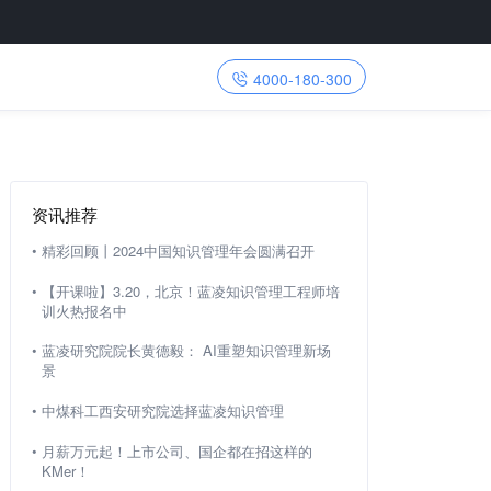
4000-180-300
资讯推荐
•
精彩回顾丨2024中国知识管理年会圆满召开
•
【开课啦】3.20，北京！蓝凌知识管理工程师培
训火热报名中
•
蓝凌研究院院长黄德毅： AI重塑知识管理新场
景
•
中煤科工西安研究院选择蓝凌知识管理
•
月薪万元起！上市公司、国企都在招这样的
KMer！​