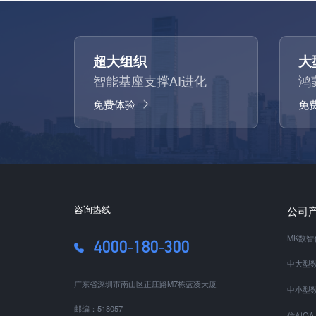
超大组织
大
智能基座支撑AI进化
鸿
免费体验
免
咨询热线
公司
MK数
4000-180-300
中大型数
广东省深圳市南山区正庄路M7栋蓝凌大厦
中小型数
邮编：518057
信创OA