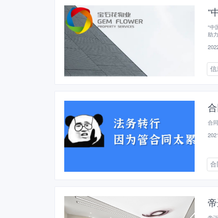
“
“中
助
2022
信
合
合
2021
合
帝
帝