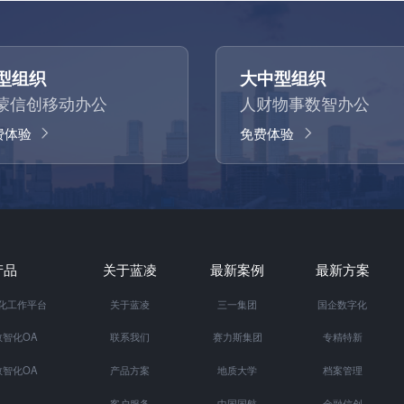
型组织
大中型组织
蒙信创移动办公
人财物事数智办公
费体验
免费体验
产品
关于蓝凌
最新案例
最新方案
智化工作平台
关于蓝凌
三一集团
国企数字化
智化OA
联系我们
赛力斯集团
专精特新
智化OA
产品方案
地质大学
档案管理
客户服务
中国国航
金融信创