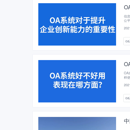
O
信
公
不
2021
积
O
跨
o
续
O
O
样
果
2021
o
中