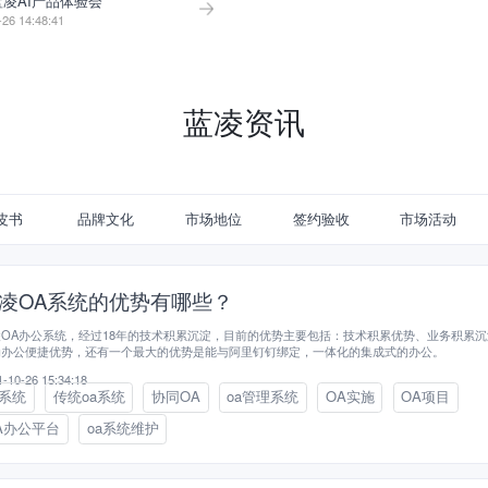
 蓝凌AI产品体验会
-26 14:48:41
蓝凌资讯
皮书
品牌文化
市场地位
签约验收
市场活动
凌OA系统的优势有哪些？
OA办公系统，经过18年的技术积累沉淀，目前的优势主要包括：技术积累优势、业务积累沉
动办公便捷优势，还有一个最大的优势是能与阿里钉钉绑定，一体化的集成式的办公。
-10-26 15:34:18
a系统
传统oa系统
协同OA
oa管理系统
OA实施
OA项目
A办公平台
oa系统维护