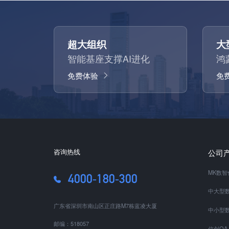
超大组织
大
智能基座支撑AI进化
鸿
免费体验
免
咨询热线
公司
MK数
4000-180-300
中大型数
广东省深圳市南山区正庄路M7栋蓝凌大厦
中小型数
邮编：518057
信创OA