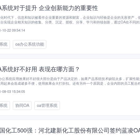
A系统对于提升 企业创新能力的重要性
息化时代下，信息和知识被看作企业重要的资源和财富，企业知识与经验是企业的无形资产，借
平台实现企业相关知识的收集、分类、沉淀、授权、分享、学习和持续创新，通过OA在不同的
同的人员不同的权限，做到良好的分工、协作和管控。每个企业在其发展的过程中，会创造各
-10-22 09:54:14
累相关的经验，在不同时期建立与企业发展相适应的各项规章制度，这些都是企业的智慧和结
A对这些宝贵的企业资源与知识进行管理积累和沉淀，构建适合自身的知识管理模式，促进同专
专业领域、跨部门、跨地域员工的交流与知识共享，建立稳定可积累的知识管理体系，打造好
a系统
oa办公系统功能
发展的基石。
A系统好不好用 表现在哪方面？
A办公系统应用效果好不好很大部分是由于产品决定的，如果产品系统技术缺陷太多，扩展性能
使用起来会造成诸多不便，使用效果会大打折扣。还有另外一个原因是，企业内部的员工配合
一个系统在使用时候，员工不配合，员工不喜欢使用，这个OA系统也是达不到使用的效果的。
-08-03 15:34:05
a系统
协同OA
oa管理系统
国化工500强：河北建新化工股份有限公司签约蓝凌O