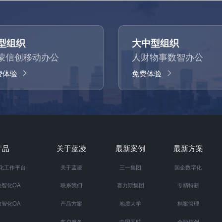
型组织
大中型组织
蒙信创移动办公
人财物事数智办公
费体验
免费体验
产品
关于蓝凌
最新案例
最新方案
智化工作平台
关于蓝凌
三一集团
国企数字化
智化OA
联系我们
赛力斯集团
专精特新
智化OA
产品方案
地质大学
档案管理
客户服务
中国国航
金融信创