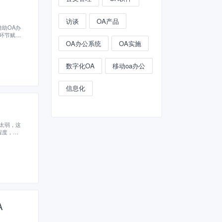
访谈
OA产品
助OA办
环节赋予
种知识、
OA办公系统
OA实施
晶。利用
业领域、
企业可持
数字化OA
移动oa办公
信息化
太弱，这
程度，如
A