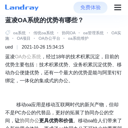
免费体验
蓝凌OA系统的优势有哪些？
oa系统
·
传统oa系统
·
协同OA
·
oa管理系统
·
OA实
施
·
OA项目
·
OA办公平台
·
oa系统维护
ued
|
2021-10-26 15:34:15
蓝凌
OA办公系统
，经过18年的技术积累沉淀，目前的
优势主要包括：技术积累优势、业务积累沉淀优势、移
动办公便捷优势，还有一个最大的优势是能与阿里钉钉
绑定，一体化的集成式的办公。
移动oa应用是移动互联网时代的新兴产物，但却
不是PC办公的代替品，更好的拓展了协同办公的空
间，
让
协同办公
更具优势和价值
。移动oa给人们带来了