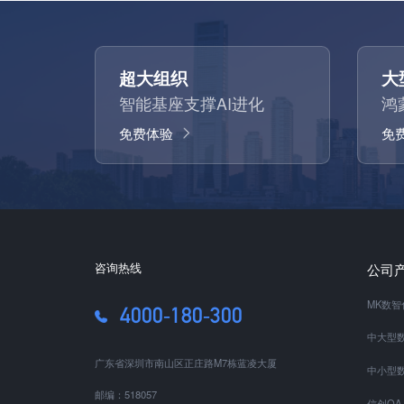
超大组织
大
智能基座支撑AI进化
鸿
免费体验
免
咨询热线
公司
MK数
4000-180-300
中大型数
广东省深圳市南山区正庄路M7栋蓝凌大厦
中小型数
邮编：518057
信创OA