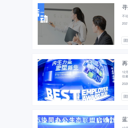
寻
不论
2021
团
再
12
佳
区经
2020
团
蓝
12