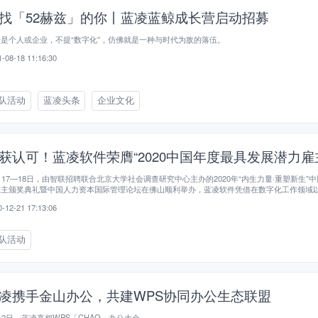
找「52赫兹」的你丨蓝凌蓝鲸成长营启动招募
是个人或企业，不提“数字化”，仿佛就是一种与时代为敌的落伍。
-08-18 11:16:30
队活动
蓝凌头条
企业文化
获认可！蓝凌软件荣膺“2020中国年度最具发展潜力雇
月17—18日，由智联招聘联合北京大学社会调查研究中心主办的2020年“内生力量·重塑新生”
雇主颁奖典礼暨中国人力资本国际管理论坛在佛山顺利举办，蓝凌软件凭借在数字化工作领域
济发展的贡献，从近5000家企业中脱颖而出
-12-21 17:13:06
队活动
凌携手金山办公，共建WPS协同办公生态联盟
月2日，蓝凌亮相WPS「CHAO」办公大会。