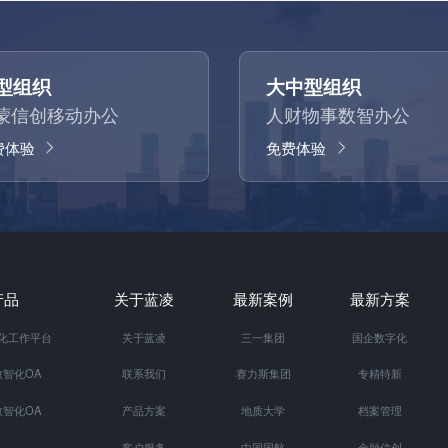
型组织
大中型组织
蒙信创移动办公
人财物事数智办公
费体验
免费体验
产品
关于蓝凌
最新案例
最新方案
智化工作平台
关于蓝凌
三一集团
国企数字化
智化OA
联系我们
赛力斯集团
专精特新
智化OA
产品方案
地质大学
档案管理
客户服务
中国国航
金融信创