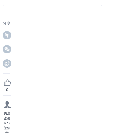
分享
0
关注
蓝凌
企业
微信
号