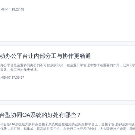
-04-14 19:27:48
动办公平台让内部分工与协作更畅通
动办公平台是企业协同办公的不可缺少的部分，在企业日常管理中发挥着重要的作用，让内部
更高效、分工与协作更畅通。
-05-07 17:35:57
台型协同OA系统的好处有哪些？
凌平台型OA系统最大的特点是整个系统构建在通用的业务支撑平台上，使整个管理系统拥有强
发优势，易扩展、易集成，提高软件实用性。在进行二次开发的时候，大大降低技术难度，降
和风险，无需开放源码，最终用户可以使用平台进行定制开发。这就是平台型OA系统的好处之