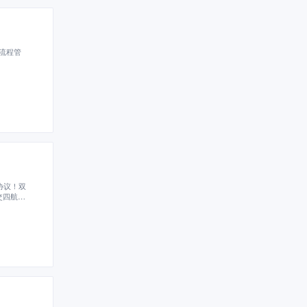
流程管
协议！双
交四航院