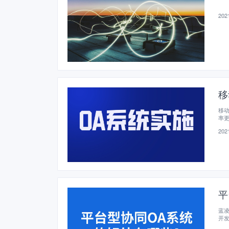
2021
移
移
率
2021
平
蓝
开
本