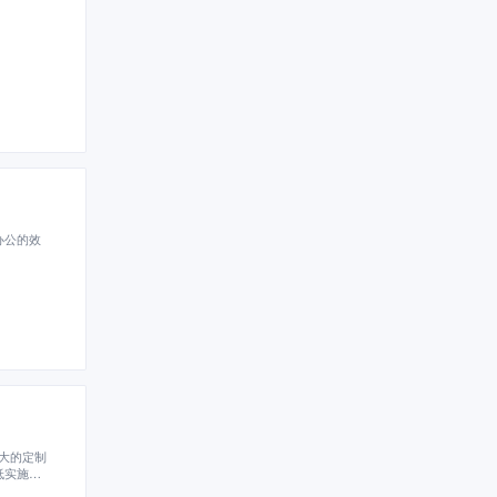
办公的效
大的定制
低实施成
一。