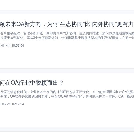
领未来OA新方向，为何“生态协同”比“内外协同”更有力
术变革推动组织、管理不断升级，内部协同向内外协同、生态协同推进，如何体系化地重构组
不是疲于局部优化，需从3个维度刷新认知，进而推动基于微服务架构的生态OA建设，在新一
联网的数字化转型中占据先机。
-04-14 19:52:54
何在OA行业中脱颖而出？
速发展的信息化时代，企业赖以生存的内外部环境也在不断变化，企业的管理模式和对OA的要
变化，OA软件必须做到因时而变，平台型OA将在特定的历史时期承担这一重任。OA厂商必
提高服务才能提高自身的核心竞争力，在目前OA行业激烈的竞争中胜出。
-06-21 16:12:24