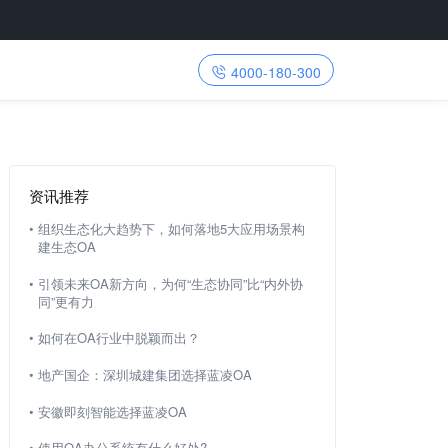
4000-180-300
资讯推荐
•
组织生态化大趋势下，如何落地5大应用场景构
建生态OA
•
引领未来OA新方向，为何“生态协同”比“内外协
同”更有力
•
如何在OA行业中脱颖而出？
•
地产国企：深圳城建集团选择蓝凌OA
•
安徽即刻智能选择蓝凌OA
•
使用OA办公系统有什么好处?