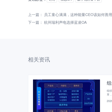
上一篇：
员工童心满满，这种能量CEO该如何善
下一篇：
杭州瑞利声电选择蓝凌OA
相关资讯
组
组
革
2020