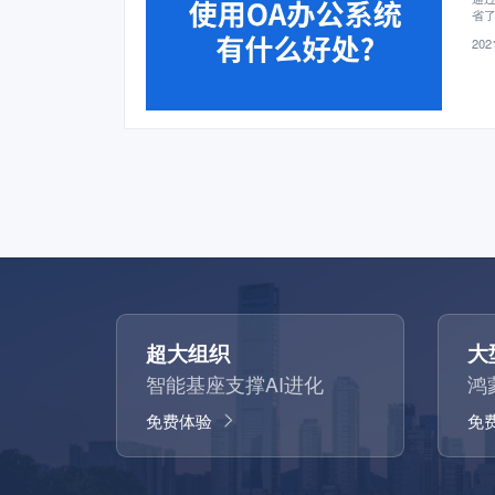
省了
员
2021
超大组织
大
智能基座支撑AI进化
鸿
免费体验
免