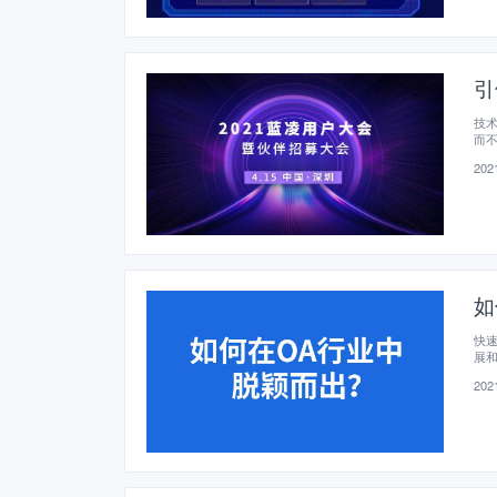
引
技
而
互
2021
如
快
展和
度
2021