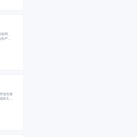
织协同，
轮向产业
求也在发
须加大力