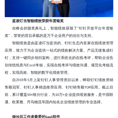
蓝凌叮当智能绩效荣获年度银奖
在峰会的颁奖典礼上，智能绩效获颁了
“钉钉开放平台年度银
奖”，荣誉的背后承载的是万千企业用户的信任与支持。
智能绩效是由蓝凌叮当提供的、钉钉生态内首家在线绩效管理
应用，致力于为企业提供一站式的绩效解决方案。产品无缝集成钉
钉，支持一键同步组织架构，进行系统化的在线考评，帮助企业告
别传统纸质与
Excel
考核，实现在线考评与绩效沟通、规范化考核流
程，实现高效、智能的数字化绩效管理。
自
2018
年
月上架钉钉人事管理类目以来，蝉联钉钉绩效类销
5
售额冠军、钉钉人事精选推荐应用、钉钉销售额
应用。截止目
TOP
前，累计覆盖
细分行业，为
万
企业提供绩效服务，是中国联
50+
10
+
通、欧莱雅、丹鸟物流等国内知名企业绩效管理的专业选择。
做
90
后工作者最爱的
软件
SaaS