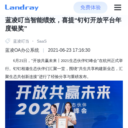
免费体验
蓝凌叮当智能绩效，喜提“钉钉开放平台年
度银奖”
蓝凌叮当
·
SaaS
蓝凌OA办公系统
|
2021-06-23 17:16:30
6
月
日，“开放共赢未来丨
生态伙伴钉峰会”在杭州正式举
21
2021
行。钉钉相邀生态伙伴们汇聚一堂，围绕“共生共享构建新业态，汇
聚生态共创新连接”进行了经验分享与重磅发布。