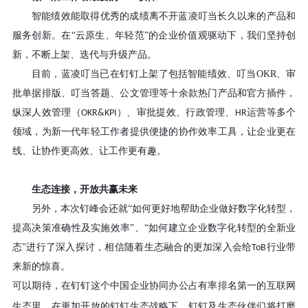
智能绩效能取得优秀的成绩离不开蓝凌叮当长久以来的产品和
服务创新。在
“云原生、年轻范”的企业价值观驱动下，我们坚持创
新，不断上架、迭代与升级产品。
目前，蓝凌叮当已在钉钉上架了包括智能绩效、叮当
OKR
、审
批单据排版、叮当答题、公文管理等十余款热门产品和官方插件，
纵深人效管理（
）、审批提效、行政管理、
运营等多个
OKR&KPI
HR
领域，为新一代年轻工作者提供便捷的协作效率工具，让企业更在
线、让协作更高效、让工作更有趣。
生态连接，开放共赢未来
另外，本次钉峰会还就
“如何更好地帮助企业做好数字化转型，
提高决策准确性及实施效率”、“如何建立企业数字化转型的全新业
态”进行了深入探讨，相信随着生态融合的更加深入会给
行业带
ToB
来新的惊喜。
可以期待，在钉钉这个中国企业协同办公占有率排名第一的互联网
生态里，在更加开放的钉钉生态战略下，钉钉及生态伙伴们将打磨