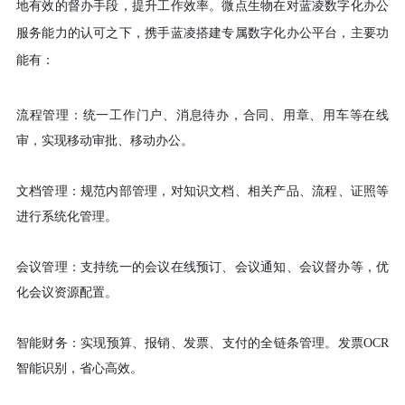
地有效的督办手段
，
提升工作效率
。
微点生物在对蓝凌数字化办公
服务能力的认可之下
，
携手蓝凌搭建专属数字化办公平台
，
主要功
能有
：
流程管理
：
统一工作门户
、
消息待办
，
合同
、
用章
、
用车等在线
审
，
实现移动审批
、
移动办公
。
文档管理
：
规范内部管理
，
对知识文档
、
相关产品
、
流程
、
证照等
进行系统化管理
。
会议管理
：
支持统一的会议在线预订
、
会议通知
、
会议督办等
，
优
化会议资源配置
。
智能财务
：
实现预算
、
报销
、
发票
、
支付的全链条管理
。
发票
OCR
智能识别
，
省心高效
。