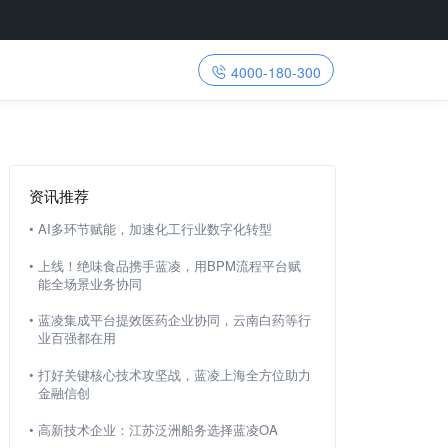
4000-180-300
资讯推荐
•
AI多环节赋能，加速化工行业数字化转型
•
上线！绝味食品携手蓝凌，用BPM流程平台赋
能全场景业务协同
•
蓝凌集成平台提效医药企业协同，云南白药等行
业百强都在用
•
打好关键核心技术攻坚战，蓝凌上海全方位助力
金融信创
•
高新技术企业：江苏泛洲船务选择蓝凌OA