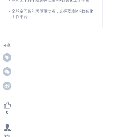
•
全球空间智能照明驱动者，选择蓝凌MK数智化
工作平台
分享
0
关注