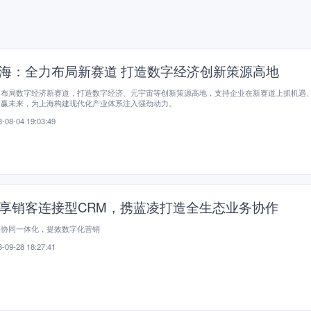
海：全力布局新赛道 打造数字经济创新策源高地
力布局数字经济新赛道，打造数字经济、元宇宙等创新策源高地，支持企业在新赛道上抓机遇
、赢未来，为上海构建现代化产业体系注入强劲动力。
-08-04 19:03:49
享销客连接型CRM，携蓝凌打造全生态业务协作
外协同一体化，提效数字化营销
-09-28 18:27:41