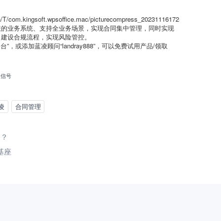
联的业务系统、支持全业务场景，实现合同集中管理，同时实现
力建设合规流程，实现风险管控。
，或添加蓝凌顾问“landray888”，可以免费试用产品/领取
微信号
凌
合同管理
用？
基座