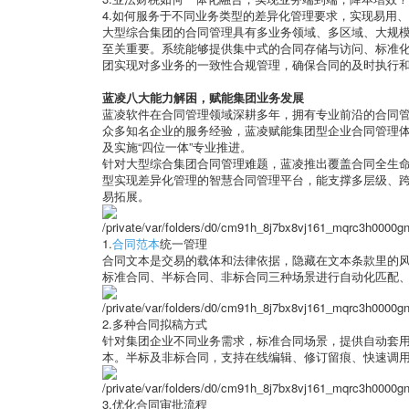
4.如何服务于不同业务类型的差异化管理要求，实现易用
大型综合集团的合同管理具有多业务领域、多区域、大规
至关重要。系统能够提供集中式的合同存储与访问、标准
团实现对多业务的一致性合规管理，确保合同的及时执行
蓝凌八大能力解困，赋能集团业务发展
蓝凌软件在合同管理领域深耕多年，拥有专业前沿的合同管
众多知名企业的服务经验，蓝凌赋能集团型企业合同管理体
及实施“四位一体”专业推进。
针对大型综合集团合同管理难题，蓝凌推出覆盖合同全生
型实现差异化管理的智慧合同管理平台，能支撑多层级、
易拓展。
1.
合同范本
统一管理
合同文本是交易的载体和法律依据，隐藏在文本条款里的
标准合同、半标合同、非标合同三种场景进行自动化匹配
2.多种合同拟稿方式
针对集团企业不同业务需求，标准合同场景，提供自动套
本。半标及非标合同，支持在线编辑、修订留痕、快速调
3.优化合同审批流程