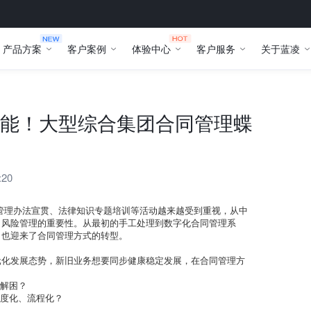
产品方案
客户案例
体验中心
客户服务
关于蓝凌
能！大型综合集团合同管理蝶
:20
管理办法宣贯、法律知识专题培训等活动越来越受到重视，从中
、风险管理的重要性。从最初的手工处理到数字化合同管理系
，也迎来了合同管理方式的转型。
元化发展态势，新旧业务想要同步健康稳定发展，在合同管理方
何解困？
制度化、流程化？