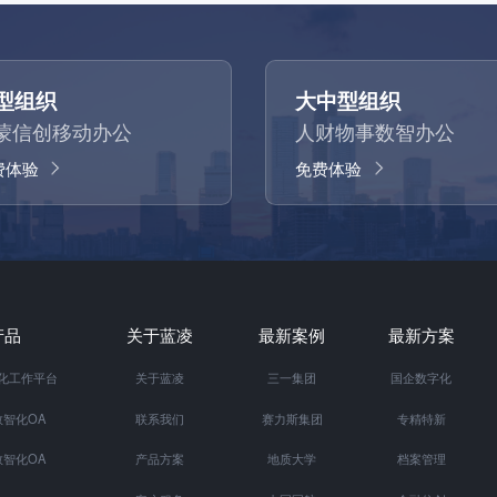
型组织
大中型组织
蒙信创移动办公
人财物事数智办公
费体验
免费体验
产品
关于蓝凌
最新案例
最新方案
智化工作平台
关于蓝凌
三一集团
国企数字化
智化OA
联系我们
赛力斯集团
专精特新
智化OA
产品方案
地质大学
档案管理