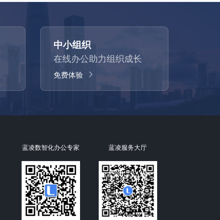
中小组织
在线办公助力组织成长
免费体验
蓝凌数智化办公专家
蓝凌服务大厅