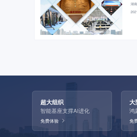
湖
2021
超大组织
大
智能基座支撑AI进化
鸿
免费体验
免