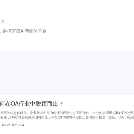
用？
，选择蓝凌AI智能体平台
何在OA行业中脱颖而出？
速发展的信息化时代，企业赖以生存的内外部环境也在不断变化，企业的管理模式和对OA的要
变化，OA软件必须做到因时而变，平台型OA将在特定的历史时期承担这一重任。OA厂商必
提高服务才能提高自身的核心竞争力，在目前OA行业激烈的竞争中胜出。
-06-21 16:12:24