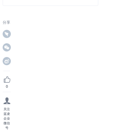
分享
0
关注
蓝凌
企业
微信
号