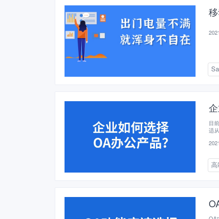
移
2021
S
企
目
适
有
2021
和
高
O
O