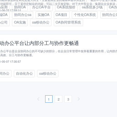
的功能即可，至于某些定制化的功能，可以二次开发定制。对于大中型企业、集团化企业来说
A应用
协同OA
办公OA平台
OA系统报价
oa系统多少钱
OA
、部门、业务众多，需求也不一样，因此大型公司一定要选择定制化的OA功能。
-06-23 17:59:14
端OA
协同办公oa
实施OA
OA项目
个性化OA系统
协同办公
A公司
OA实施
oa移动办公
OA协同管理系统
动办公平台让内部分工与协作更畅通
动办公平台是企业协同办公的不可缺少的部分，在企业日常管理中发挥着重要的作用，让内部
更高效、分工与协作更畅通。
-05-07 17:35:57
同办公
自动化办公
oa移动办公
1
2
3