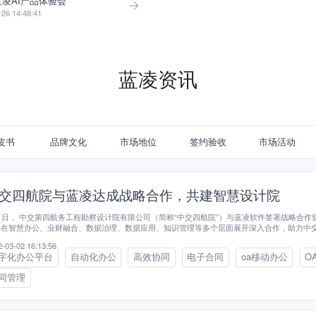
 蓝凌AI产品体验会
-26 14:48:41
蓝凌资讯
皮书
品牌文化
市场地位
签约验收
市场活动
交四航院与蓝凌达成战略合作，共建智慧设计院
1日， 中交第四航务工程勘察设计院有限公司（简称“中交四航院”）与蓝凌软件签署战略合作
将在智慧办公、业财融合、数据治理、数据应用、知识管理等多个层面展开深入合作，助力中
造新一代智慧设计院。
-03-02 16:13:56
字化办公平台
自动化办公
高效协同
电子合同
oa移动办公
O
同管理