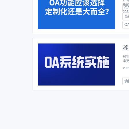
版
O
数
2021
高
O
移
移
率
2021
协