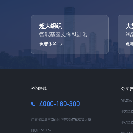
超大组织
大
智能基座支撑AI进化
鸿
免费体验
免
咨询热线
公司
MK数
4000-180-300
中大型数
广东省深圳市南山区正庄路M7栋蓝凌大厦
中小型数
邮编：518057
信创OA