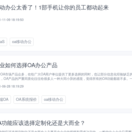
动办公太香了！1部手机让你的员工都动起来
-11-09 18:19:50
aaS
oa移动办公
业如何选择OA办公产品
前OA市场产品众多，在给广大OA用户单位提供了更多选择的同时，也让部分信息化经验缺乏
从，OA产品的严重同质化往往给很多人一种大同小异的感觉，觉得所有的OA功能都差不多。
经过深入体验，对OA产品的功能缺陷也没有全面了解，就匆匆选型，导致在后续OA使用中出
-06-28 18:19:29
纠纷。市场上的一些OA产品有以下的功能缺陷：
端OA
OA系统报价
oa移动办公
A功能应该选择定制化还是大而全？
A功能应该选择定制化还是大而全？主要是由企业的规模和需求决定的，一般的中小企业只需要