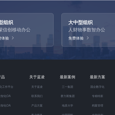
型组织
大中型组织
蒙信创移动办公
人财物事数智办公
费体验
免费体验
产品
关于蓝凌
最新案例
最新方案
智化工作平台
关于蓝凌
三一集团
国企数字化
智化OA
联系我们
赛力斯集团
专精特新
智化OA
产品方案
地质大学
档案管理
客户服务
中国国航
金融信创