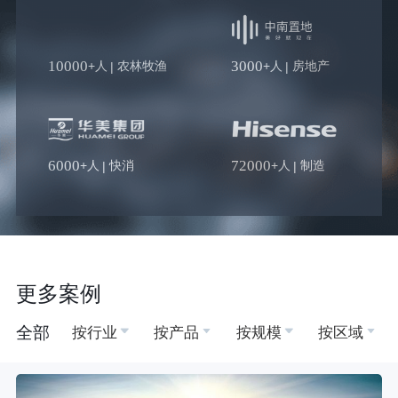
10000
3000
+人
农林牧渔
+人
房地产
|
|
6000
72000
+人
快消
+人
制造
|
|
4000
+人
保险
|
更多案例
全部
按行业
按产品
按规模
按区域