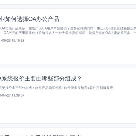
业如何选择OA办公产品
前OA市场产品众多，在给广大OA用户单位提供了更多选择的同时，也让部分信息化经验缺乏
从，OA产品的严重同质化往往给很多人一种大同小异的感觉，觉得所有的OA功能都差不多。
经过深入体验，对OA产品的功能缺陷也没有全面了解，就匆匆选型，导致在后续OA使用中出
-06-28 18:19:29
纠纷。市场上的一些OA产品有以下的功能缺陷：
A系统报价主要由哪些部分组成？
系统报价由三部分构成：软件产品购买价格+软件服务实施费+软件定制服务费。
-04-27 11:38:07