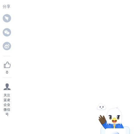
分享
0
关注
蓝凌
企业
微信
号