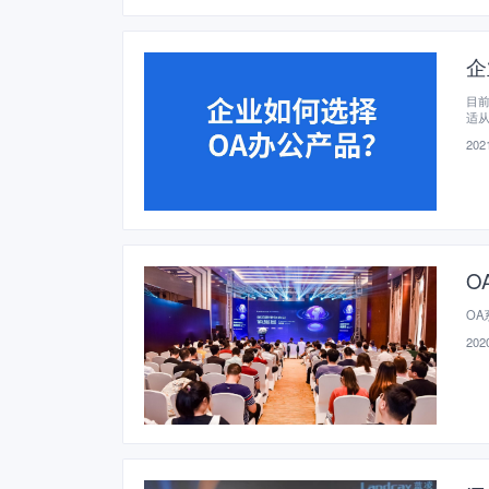
企
目
适
有
2021
和
O
OA
2020