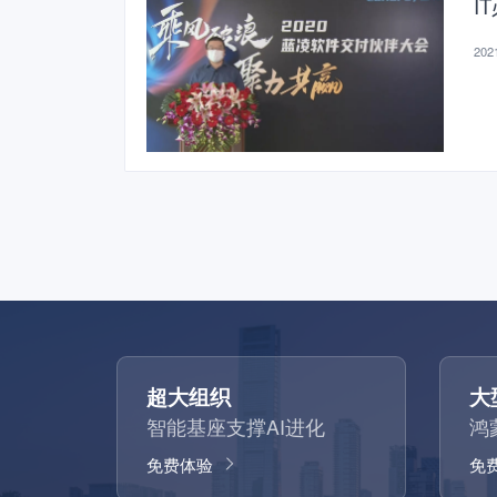
I
2021
超大组织
大
智能基座支撑AI进化
鸿
免费体验
免