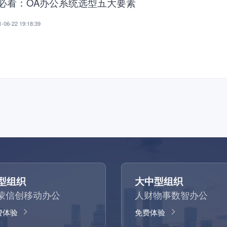
T必看：OA办公系统选型五大要素
-06-22 19:18:39
型组织
大中型组织
蒙信创移动办公
人财物事数智办公
费体验
免费体验