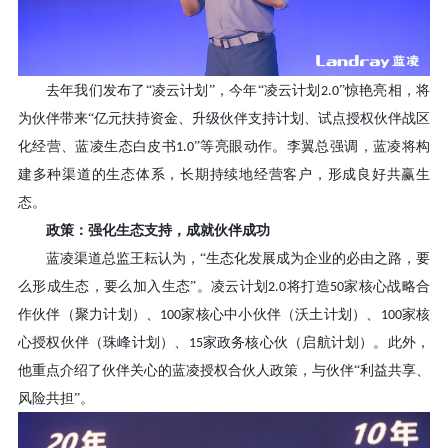
去年我们发布了
“凌云计划”，今年“凌云计划
”惊艳亮相，将
2.0
为伙伴带来“亿元扶持资金、升级伙伴支持计划、试点授权伙伴战区
化经营、蓝凌生态白皮书
”等亮眼动作。李翼总强调，蓝凌将构
1.0
建多种渠道的生态体系，长期持续地经营客户，形成良好共赢生
态。
政策：强化生态支持，成就伙伴成功
蓝凌渠道总监王耘认为，
“生态化发展成为企业的必由之路，要
么形成生态，要么加入生态”。凌云计划
将打造
家核心战略合
2.0
50
作伙伴（聚力计划）、
家核心中小伙伴（沃土计划）、
家核
100
100
心授权伙伴（珠峰计划）、
家政务核心伙（启航计划）。此外，
15
他重点介绍了伙伴关心的蓝凌授权合伙人政策，与伙伴“利益共享、
风险共担”。