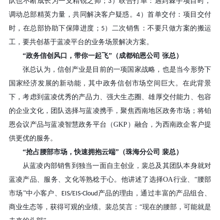
队也不断成长为一支精锐之师；
）联合打单：遇到棘手项目时，
3
调动总部精英力量，共同解决客户疑惑。
）首单交付：项目交付
4
时，在总部协助下保障进度；
）二次销售：不要只做方案的搬运
5
工，要共创基于蓝凌平台的业务场景解决方案。
“政务信创风口，带你一起飞”（成都铂恩公司 张总）
张总认为，信创产业是目前的一项国家战略，也是当今形势下
国家经济发展的新动能，其中政务信创市场空间巨大。在此背景
下，考虑到蓝凌优秀的产品力、强大生态圈、雄厚交付能力、包容
的企业文化，团队选择与蓝凌携手，聚焦西南地区政务市场；将铂
恩会议产品与蓝凌智慧政务平台（
GKP
）融合，为西南政企客户提
供更优的服务。
“抢占腰部市场，快速拥抱云端”（珠海分公司 裴总）
从蓝凌内部销售到独当一面自主创业，裴总及其团队本身就对
蓝凌产品、服务、文化等熟稔于心。他讲述了选择
OA
行业、“腰部
市场”中小客户、
产品的理由，通过丰富的产品组合、
EIS/EIS-Cloud
商业生态等，获得可观的业绩。裴总笑言：“现在的腰部，可能就是