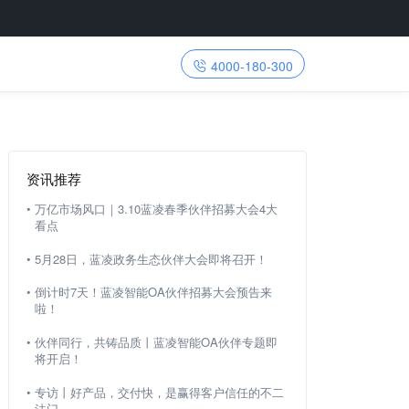
4000-180-300
资讯推荐
•
万亿市场风口｜3.10蓝凌春季伙伴招募大会4大
看点
•
5月28日，蓝凌政务生态伙伴大会即将召开！
•
倒计时7天！蓝凌智能OA伙伴招募大会预告来
啦！
•
伙伴同行，共铸品质丨蓝凌智能OA伙伴专题即
将开启！
•
专访丨好产品，交付快，是赢得客户信任的不二
法门