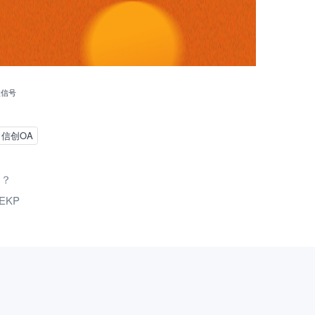
微信号
信创OA
用？
KP