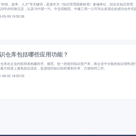
“科技、效率、人才”等关键词，蓝凌作为《知识管理国家标准》参编单位，结合在知识管理
域22年的经验沉淀，以及与中国一汽、中交四航院、中建三局一公司等众多国企的成功合作实
企知识管理解决方案，赋能国企科技创新、效率提升、人才培育，提升核心竞争力，实现高质
-03-09 19:55:36
识仓库包括哪些应用功能？
识仓库在企业内部用来构建科学、规范、统一的组织知识资产库，将企业中分散的知识资料进
，最大程度上避免知识流失，促进组织知识的积累和共享，方便协同工作。
-06-02 18:00:03