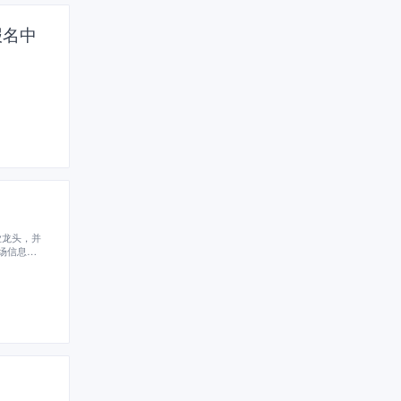
报名中
业龙头，并
场信息，
享平台的