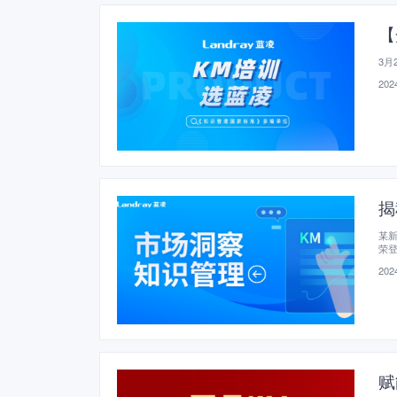
【
3月
2024
揭
某新
荣登
增
2024
建
赋