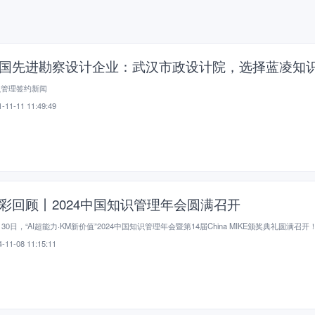
国先进勘察设计企业：武汉市政设计院，选择蓝凌知
识管理签约新闻
-11-11 11:49:49
彩回顾丨2024中国知识管理年会圆满召开
月30日，“AI超能力·KM新价值”2024中国知识管理年会暨第14届China MIKE颁奖典礼圆满召开
-11-08 11:15:11