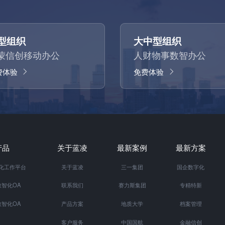
型组织
大中型组织
蒙信创移动办公
人财物事数智办公
费体验
免费体验
产品
关于蓝凌
最新案例
最新方案
智化工作平台
关于蓝凌
三一集团
国企数字化
智化OA
联系我们
赛力斯集团
专精特新
智化OA
产品方案
地质大学
档案管理
客户服务
中国国航
金融信创