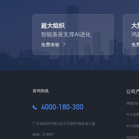
超大组织
大
智能基座支撑AI进化
鸿
免费体验
免
咨询热线
公司
MK数
4000-180-300
中大型数
广东省深圳市南山区正庄路M7栋蓝凌大厦
中小型数
邮编：518057
信创OA