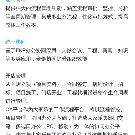
提供强大的流程管理功能，涵盖流程审批、监控、分析
等全周期管理，集成多业务流程，优化审批方式，提高
整体工作效率。
统一协同
基于EKP办公协同应用，支撑会议、日程、新闻、知识
等多类应用，全链协同提升组织效能。
开店管理
从开店立项（项目资料）、合同签订、店铺设计、招
标、项目施工、门店开业、工程款项跟进整个生命周期
进行管理。
OA平台作为大家乐的工作流程平台，将以流程管控、
项目管理、协同办公为基础，打造成大家乐集部门交
流、多端口办公（PC、移动）为一体的协同办公平
台，建立与大家乐集团战略目标及IT总体规划相适应的